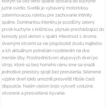
ktorým sa cez okno spálne dostáva do kuchyne
južné svetlo. Svetlík je vybavený motorickou
zatemňovacou roletou pre zachovanie intimity
spálne. Dominantou interiéru je pozdĺžny zelený
prvok kuchyne s knižnicou, plynule prechádzajúci do
komody pod oknom v spálni. Miestnosť s dvoma
dvernými otvormi sa vie prispôsobiť životu majiteľov
a ich aktuálnym potrebám rozdelením na dve
menšie izby. Prostredníctvom atypových dverí po
strop, ktoré sú bez horného rámu sme sa snažili
jednotlivé priestory spojiť bez prerušenia. Sklenené
výplne dverí izieb umožnili presvetliť hlbšie časti
dispozície. Naším cieľom bolo vytvoriť vzdušné,
otvorené a presvetlené bývanie.